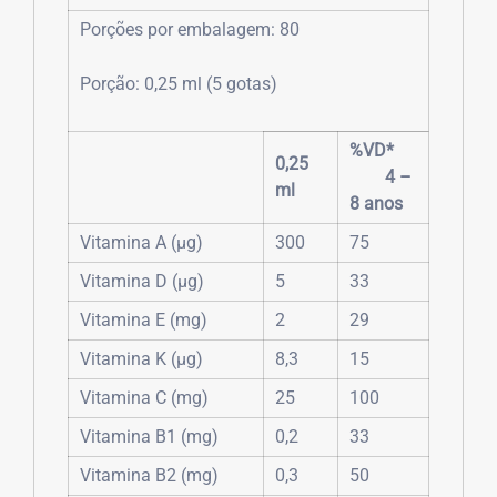
Porções por embalagem: 80
Porção: 0,25 ml (5 gotas)
%VD*
0,25
4 –
ml
8 anos
Vitamina A (µg)
300
75
Vitamina D (µg)
5
33
Vitamina E (mg)
2
29
Vitamina K (µg)
8,3
15
Vitamina C (mg)
25
100
Vitamina B1 (mg)
0,2
33
Vitamina B2 (mg)
0,3
50