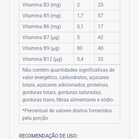
Vitamina B3 (mg)
2
25
Vitamina B5 (mg)
1,7
57
Vitamina B6 (mg)
0,1
17
Vitamina B7 (µg)
5
42
Vitamina B9 (µg)
80
40
Vitamina B12 (µg)
0,4
33
Não contém quantidades significativas de
valor energético, carboidratos, açúcares
totais, açúcares adicionados, proteínas,
gorduras totais, gorduras saturadas,
gorduras trans, fibras alimentares e sódio.
*Percentual de valores diários fornecidos
pela porção
RECOMENDAÇÃO DE USO: