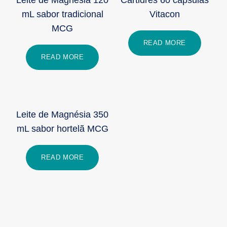
Leite de Magnésia 120
Cartidres 60 cápsulas
mL sabor tradicional
Vitacon
MCG
READ MORE
READ MORE
Leite de Magnésia 350
mL sabor hortelã MCG
READ MORE