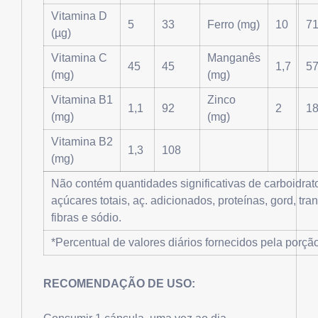
Vitamina D
5
33
Ferro (mg)
10
7
(µg)
Vitamina C
Manganês
45
45
1,7
5
(mg)
(mg)
Vitamina B1
Zinco
1,1
92
2
1
(mg)
(mg)
Vitamina B2
1,3
108
(mg)
Não contém quantidades significativas de carboidrat
açúcares totais, aç. adicionados, proteínas, gord, tran
fibras e sódio.
*Percentual de valores diários fornecidos pela porçã
RECOMENDAÇÃO DE USO: