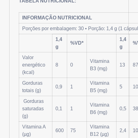
TABELA NUTRICIONAL:
INFORMAÇÃO NUTRICIONAL
Porções por embalagem: 30 • Porção: 1,4 g (1 cápsu
1,4
1,4
%VD*
%
g
g
Valor
Vitamina
energético
8
0
13
8
B3 (mg)
(kcal)
Gorduras
Vitamina
0,9
1
5
1
totais (g)
B5 (mg)
Gorduras
Vitamina
saturadas
0,1
1
0,5
3
B6 (mg)
(g)
Vitamina A
Vitamina
600
75
2,4
1
(µg)
B12 (µg)