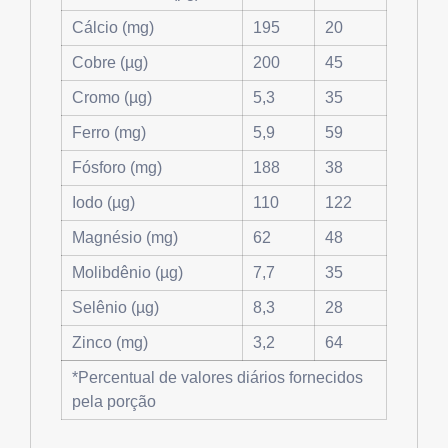
Cálcio (mg)
195
20
Cobre (µg)
200
45
Cromo (µg)
5,3
35
Ferro (mg)
5,9
59
Fósforo (mg)
188
38
Iodo (µg)
110
122
Magnésio (mg)
62
48
Molibdênio (µg)
7,7
35
Selênio (µg)
8,3
28
Zinco (mg)
3,2
64
*Percentual de valores diários fornecidos
pela porção