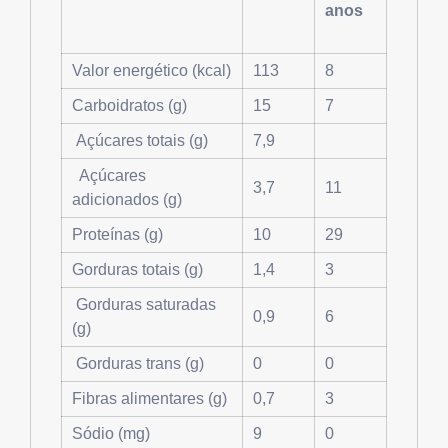
anos
Valor energético (kcal)
113
8
Carboidratos (g)
15
7
Açúcares totais (g)
7,9
Açúcares
3,7
11
adicionados (g)
Proteínas (g)
10
29
Gorduras totais (g)
1,4
3
Gorduras saturadas
0,9
6
(g)
Gorduras trans (g)
0
0
Fibras alimentares (g)
0,7
3
Sódio (mg)
9
0