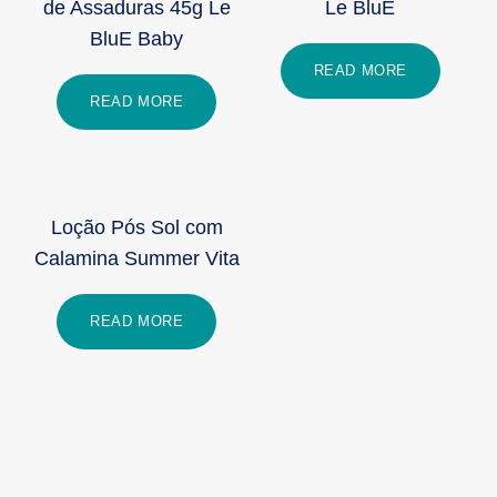
de Assaduras 45g Le
Le BluE
BluE Baby
READ MORE
READ MORE
Loção Pós Sol com
Calamina Summer Vita
READ MORE