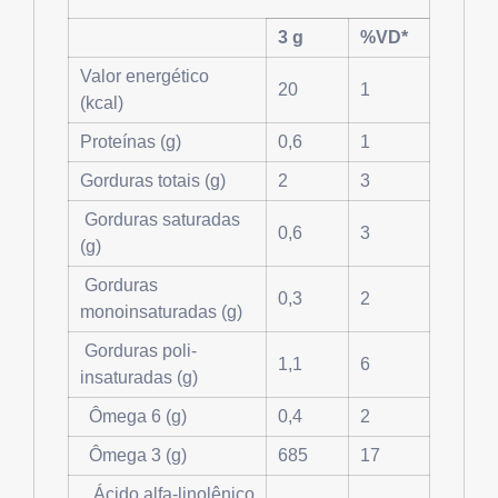
3 g
%VD*
Valor energético
20
1
(kcal)
Proteínas (g)
0,6
1
Gorduras totais (g)
2
3
Gorduras saturadas
0,6
3
(g)
Gorduras
0,3
2
monoinsaturadas (g)
Gorduras poli-
1,1
6
insaturadas (g)
Ômega 6 (g)
0,4
2
Ômega 3 (g)
685
17
Ácido alfa-linolênico