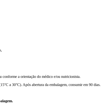
s,
u conforme a orientação do médico e/ou nutricionista.
 (15°C a 30°C). Após abertura da embalagem, consumir em 90 dias.
balagem.