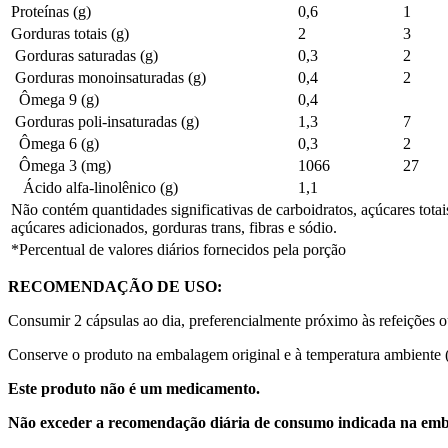
Proteínas (g)
0,6
1
Gorduras totais (g)
2
3
Gorduras saturadas (g)
0,3
2
Gorduras monoinsaturadas (g)
0,4
2
Ômega 9 (g)
0,4
Gorduras poli-insaturadas (g)
1,3
7
Ômega 6 (g)
0,3
2
Ômega 3 (mg)
1066
27
Ácido alfa-linolênico (g)
1,1
Não contém quantidades significativas de carboidratos, açúcares totai
açúcares adicionados, gorduras trans, fibras e sódio.
*Percentual de valores diários fornecidos pela porção
RECOMENDAÇÃO DE USO:
Consumir 2 cápsulas ao dia, preferencialmente próximo às refeições o
Conserve o produto na embalagem original e à temperatura ambiente
Este produto não é um medicamento.
Não exceder a recomendação diária de consumo indicada na em