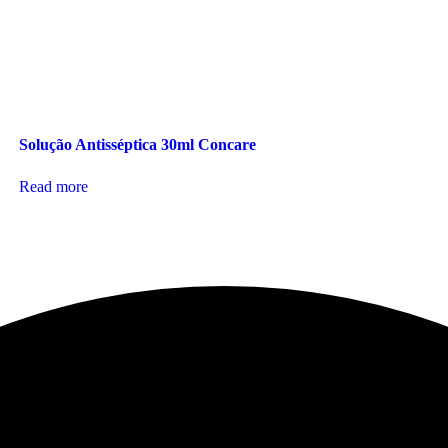
Solução Antisséptica 30ml Concare
Read more