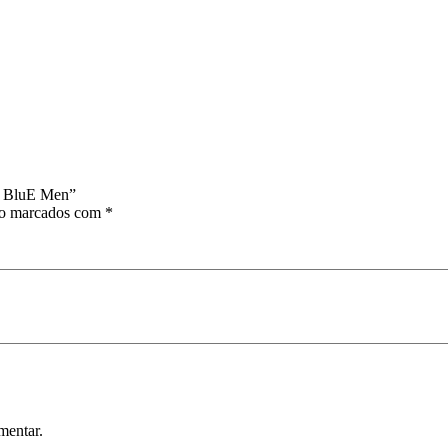
Le BluE Men”
ão marcados com
*
mentar.