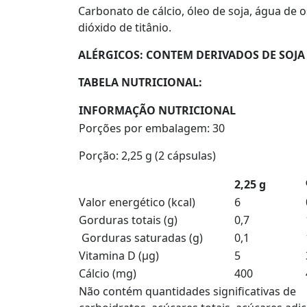
Carbonato de cálcio, óleo de soja, água de os
dióxido de titânio.
ALÉRGICOS:
CONTEM DERIVADOS DE SOJA E
TABELA NUTRICIONAL:
INFORMAÇÃO NUTRICIONAL
Porções por embalagem: 30
Porção: 2,25 g (2 cápsulas)
2,25 g
Valor energético (kcal)
6
Gorduras totais (g)
0,7
Gorduras saturadas (g)
0,1
Vitamina D (µg)
5
Cálcio (mg)
400
Não contém quantidades significativas de