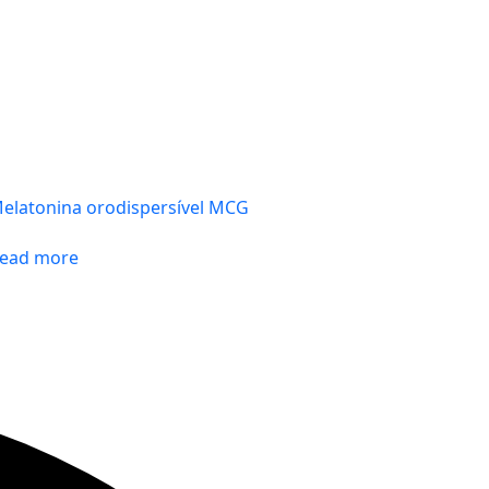
elatonina orodispersível MCG
ead more