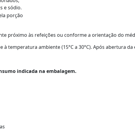
cionados,
s e sódio.
ela porção
nte próximo às refeições ou conforme a orientação do médi
e à temperatura ambiente (15°C a 30°C). Após abertura da
onsumo indicada na embalagem.
sas