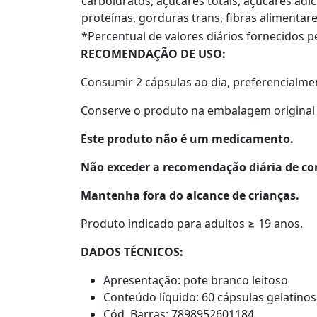
carboidratos, açúcares totais, açúcares adi
proteínas, gorduras trans, fibras alimentare
*Percentual de valores diários fornecidos p
RECOMENDAÇÃO DE USO:
Consumir 2 cápsulas ao dia, preferencialme
Conserve o produto na embalagem original 
Este produto não é um medicamento.
Não exceder a recomendação diária de c
Mantenha fora do alcance de crianças.
Produto indicado para adultos ≥ 19 anos.
DADOS TÉCNICOS:
Apresentação: pote branco leitoso
Conteúdo líquido: 60 cápsulas gelatino
Cód. Barras: 7898952601184