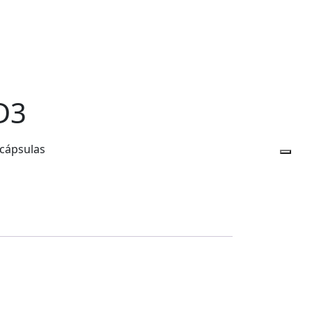
D3
cápsulas