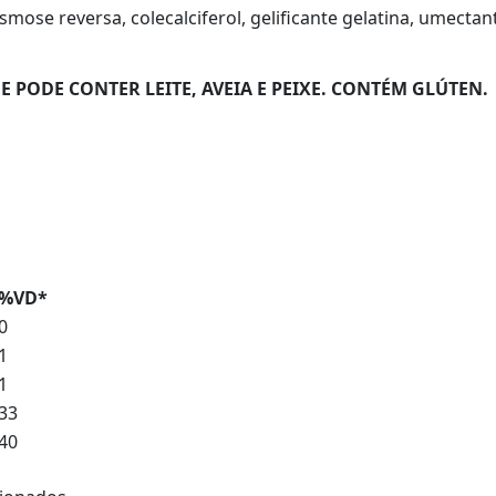
mose reversa, colecalciferol, gelificante gelatina, umectante
 PODE CONTER LEITE, AVEIA E PEIXE. CONTÉM GLÚTEN.
%VD*
0
1
1
33
40